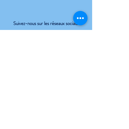
Suivez-nous sur les réseaux sociaux
6, rue des Douves
86170 NEUVILLE DE POITOU
06 65 71 79 32
atelierdauger@hotmail.com
Mentions légales
Politique en matière de cookies
Politique de confidentialité
Contrat de location