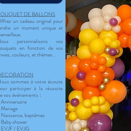
BOUQUET DE BALLONS
ffrez un cadeau original pour
endre un moment unique et
erveilleux.
ous personnalisons vos
ouquets en fonction de vos
nvies, couleurs, et thèmes...
DECORATION
ous sommes à votre écoute
our participer à la réussite
e vos évènements :
 Anniversaire
 Mariage
 Naissance, baptêmes
 Baby shower
 EVJF / EVJG