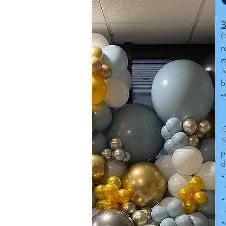
O
r
m
N
b
e
N
p
d
-
-
-
-
-