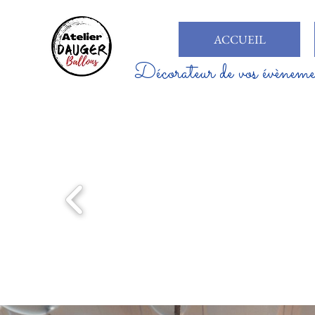
ACCUEIL
Décorateur de vos évèneme