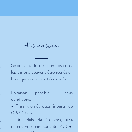
Livr
aison
Selon la taille des compositions,
e
les ballons peuvent être retirés en
boutique ou peuvent être livrés.
t
Livraison possible sous
s
conditions.
r
- Frais kilométriques à partir de
0,67 €/km
- Au delà de 15 kms, une
e
commande minimum de 250 €
s