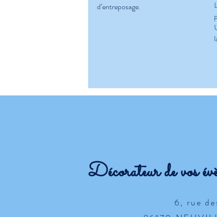
d’entreposage.
p
Décorateur de vos év
6, rue d