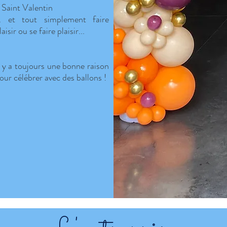
 Saint Valentin
.. et tout simplement faire
laisir ou se faire plaisir...
l y a toujours une bonne raison
our célébrer avec des ballons !