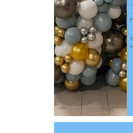
-
.
p
I
p