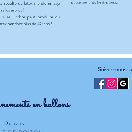
départements limitrophes.
La récolte du latex n’endommage
as les arbres !
Un seul arbre peut produire du
latex pendant plus de 40 ans !
Suivez-nous sur
ènements en ballons
es Douves