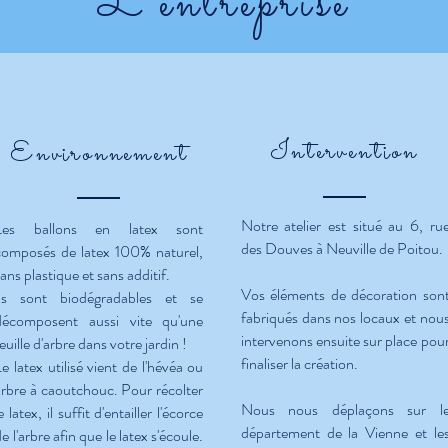
L'entreprise
Intervention
Environnement
Notre atelier est situé au 6, ru
Les ballons en latex sont
des Douves à Neuville de Poitou.
composés de latex 100% naturel,
ans plastique et sans additif.
Vos éléments de décoration son
Ils sont biodégradables et se
fabriqués dans nos locaux et nou
décomposent aussi vite qu'une
intervenons ensuite sur place pou
euille d'arbre dans votre jardin !
finaliser la création.
Le latex utilisé vient de l'hévéa ou
arbre à caoutchouc. Pour récolter
Nous nous déplaçons sur l
e latex, il suffit d'entailler l'écorce
département de la Vienne et le
e l'arbre afin que le latex s'écoule.